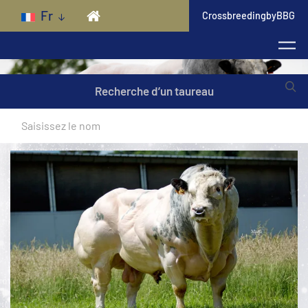
Skip to main content
Fr
CrossbreedingbyBBG
Recherche d’un taureau
Pure