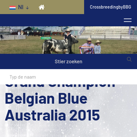
Skip to main content
Nl
CrossbreedingbyBBG
Stier zoeken
Grand Champion
Belgian Blue
Australia 2015