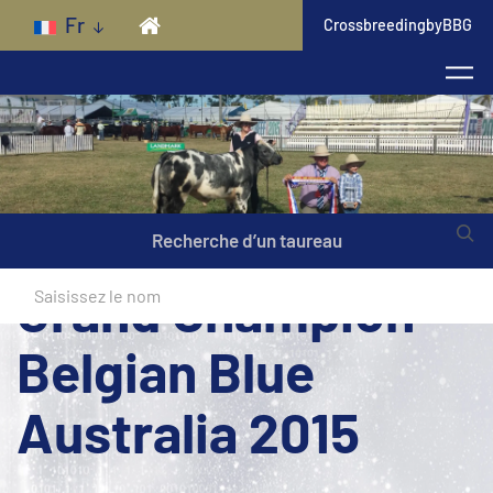
Skip to main content
Fr
CrossbreedingbyBBG
Recherche d’un taureau
Grand Champion
Belgian Blue
Australia 2015