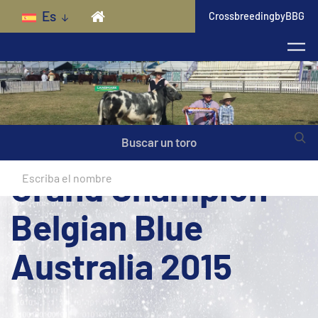
Skip to main content
Es
CrossbreedingbyBBG
Buscar un toro
Grand Champion
Belgian Blue
Australia 2015