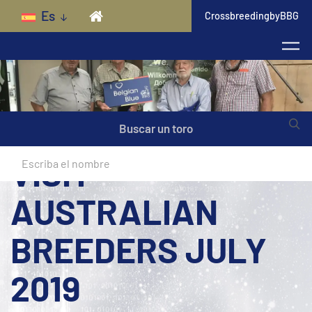
Skip to main content
Es
CrossbreedingbyBBG
Buscar un toro
VISIT
AUSTRALIAN
BREEDERS JULY
2019