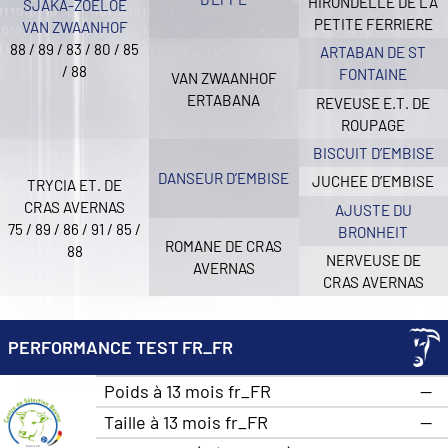
HIRONDELLE DE LA
SJAKA-ZOELOE
PETITE FERRIERE
VAN ZWAANHOF
88 / 89 / 83 / 80 / 85
ARTABAN DE ST
/ 88
FONTAINE
VAN ZWAANHOF
ERTABANA
REVEUSE E.T. DE
ROUPAGE
BISCUIT D’EMBISE
DANSEUR D’EMBISE
JUCHEE D’EMBISE
TRYCIA ET. DE
CRAS AVERNAS
AJUSTE DU
75 / 89 / 86 / 91 / 85 /
BRONHEIT
ROMANE DE CRAS
88
NERVEUSE DE
AVERNAS
CRAS AVERNAS
PERFORMANCE TEST FR_FR
Poids à 13 mois fr_FR
—
Taille à 13 mois fr_FR
—