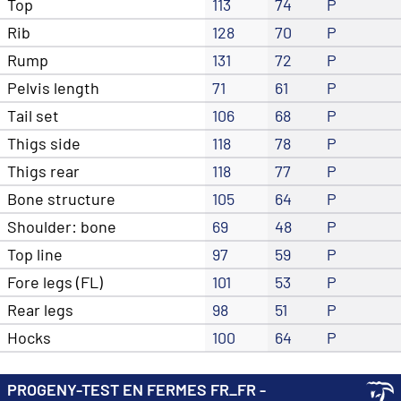
Top
113
74
P
Rib
128
70
P
Rump
131
72
P
Pelvis length
71
61
P
Tail set
106
68
P
Thigs side
118
78
P
Thigs rear
118
77
P
Bone structure
105
64
P
Shoulder: bone
69
48
P
Top line
97
59
P
Fore legs (FL)
101
53
P
Rear legs
98
51
P
Hocks
100
64
P
PROGENY-TEST EN FERMES FR_FR -