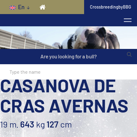
Skip to main content
En
CrossbreedingbyBBG
Are you looking for a bull?
CASANOVA DE
CRAS AVERNAS
19 m.
643
kg
127
cm