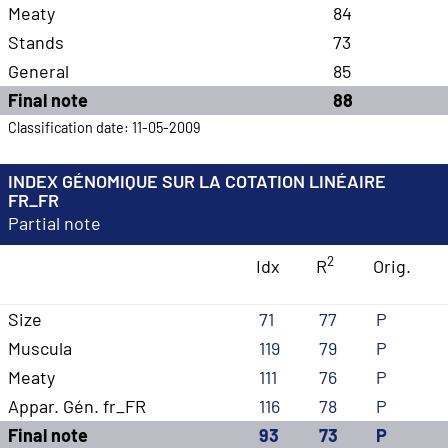
Meaty
84
Stands
73
General
85
Final note
88
Classification date: 11-05-2009
INDEX GÉNOMIQUE SUR LA COTATION LINÉAIRE
FR_FR
Partial note
2
Idx
R
Orig.
Size
71
77
P
Muscula
119
79
P
Meaty
111
76
P
Appar. Gén. fr_FR
116
78
P
Final note
93
73
P