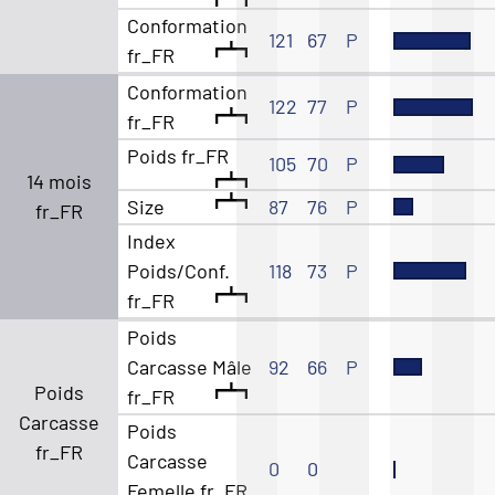
Conformation
121
67
P
fr_FR
Conformation
122
77
P
fr_FR
Poids fr_FR
105
70
P
14 mois
Size
87
76
P
fr_FR
Index
Poids/Conf.
118
73
P
fr_FR
Poids
Carcasse Mâle
92
66
P
Poids
fr_FR
Carcasse
Poids
fr_FR
Carcasse
0
0
Femelle fr_FR