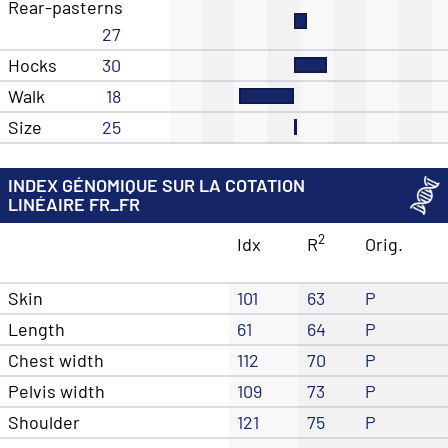
Rear-pasterns
27
Hocks
30
Walk
18
Size
25
INDEX GÉNOMIQUE SUR LA COTATION
LINÉAIRE FR_FR
2
Idx
R
Orig.
Skin
101
63
P
Length
61
64
P
Chest width
112
70
P
Pelvis width
109
73
P
Shoulder
121
75
P