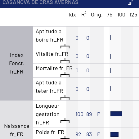
CASANOVA DE CRAS AVERNAS
Idx
R²
Orig.
75
100
125
Aptitude a
0
0
boire fr_FR
Vitalite fr_FR
Index
0
0
Fonct.
Mortalite fr_FR
0
0
fr_FR
Aptitude a
0
0
teter fr_FR
Longueur
gestation
100
89
P
fr_FR
Naissance
Poids fr_FR
fr_FR
92
83
P