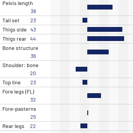
Pelvis length
38
Tail set
23
Thigs side
43
Thigs rear
44
Bone structure
36
Shoulder: bone
20
Top line
23
Fore legs (FL)
32
Fore-pasterns
25
Rear legs
22