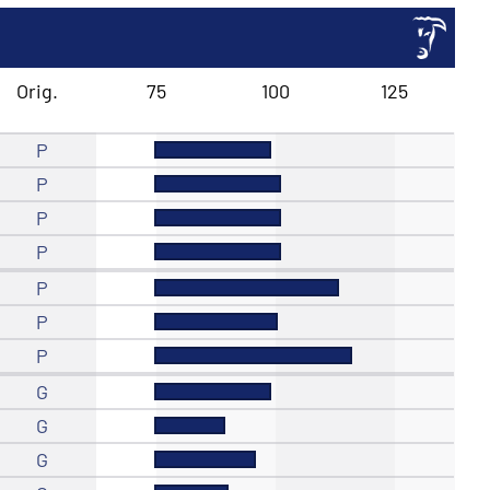
Orig.
75
100
125
P
P
P
P
P
P
P
G
G
G