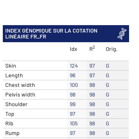
INDEX GÉNOMIQUE SUR LA COTATION
LINÉAIRE FR_FR
2
Idx
R
Orig.
Skin
124
97
G
Length
96
97
G
Chest width
100
98
G
Pelvis width
98
98
G
Shoulder
99
98
G
Top
97
98
G
Rib
105
98
G
Rump
97
98
G