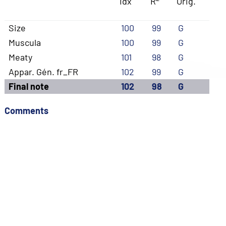
Idx
R
Orig.
Size
100
99
G
Muscula
100
99
G
Meaty
101
98
G
Appar. Gén. fr_FR
102
99
G
Final note
102
98
G
Comments