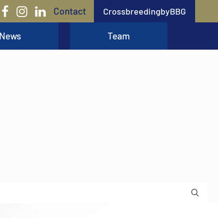
Contact
CrossbreedingbyBBG
News
Team