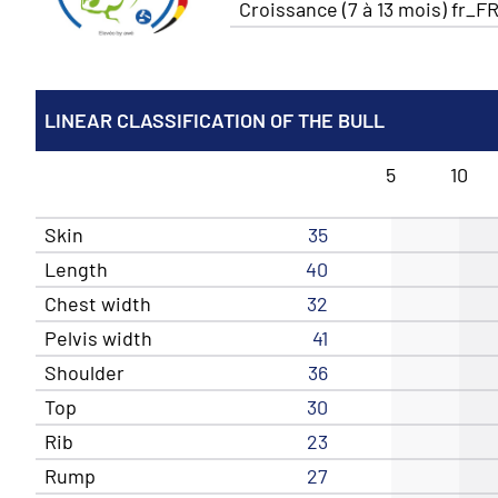
Croissance (7 à 13 mois) fr_F
LINEAR CLASSIFICATION OF THE BULL
5
10
Skin
35
Length
40
Chest width
32
Pelvis width
41
Shoulder
36
Top
30
Rib
23
Rump
27