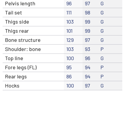
Pelvis length
96
97
G
Tail set
111
98
G
Thigs side
103
99
G
Thigs rear
101
99
G
Bone structure
129
97
G
Shoulder: bone
103
93
P
Top line
100
96
G
Fore legs (FL)
95
94
P
Rear legs
86
94
P
Hocks
100
97
G