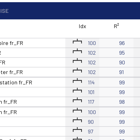
BISE
Idx
R²
oire fr_FR
100
96
R
102
95
_FR
102
90
eter fr_FR
102
91
station fr_FR
114
99
101
99
n fr_FR
117
98
n fr_FR
100
99
90
99
97
99