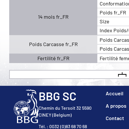
Conformatio
Poids fr_FR
14 mois fr_FR
Size
Index Poids/
Poids Carcas
Poids Carcasse fr_FR
Poids Carcas
Fertilité fr_FR
Fertilité fem
BBG SC
Accueil
A propos
Chemin du Tersoit 32 5590
CINEY (Belgium)
Contact
Tél. : 0032 (0)83 68 70 68