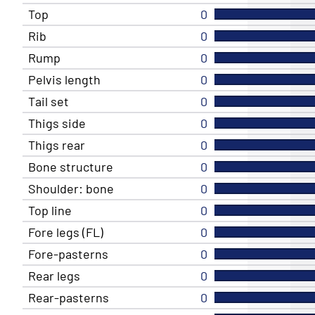
Top
0
Rib
0
Rump
0
Pelvis length
0
Tail set
0
Thigs side
0
Thigs rear
0
Bone structure
0
Shoulder: bone
0
Top line
0
Fore legs (FL)
0
Fore-pasterns
0
Rear legs
0
Rear-pasterns
0