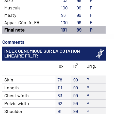
Size
103
99
P
Muscula
100
99
P
Meaty
96
99
P
Appar. Gén. fr_FR
100
99
P
Final note
101
99
P
Comments
INDEX GÉNOMIQUE SUR LA COTATION
LINÉAIRE FR_FR
2
Idx
R
Orig.
Skin
78
99
P
Length
111
99
P
Chest width
83
99
P
Pelvis width
92
99
P
Shoulder
91
99
P