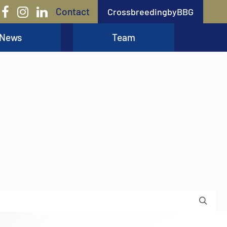
Contact
CrossbreedingbyBBG
News
Team