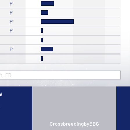
P
P
P
P
P
fr_FR
té
s
CrossbreedingbyBBG