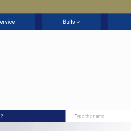
ervice
Bulls
l?