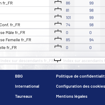
n fr_FR
86
99
81
98
101
99
Conf. fr_FR
74
98
se Mâle fr_FR
0
0
se Femelle fr_FR
85
94
elle fr_FR
0
0
Index sur descendants fr_FR
Index sur ascendants 
BBG
Politique de confidentiali
International
Configuration des cookie
Taureaux
Mentions légales