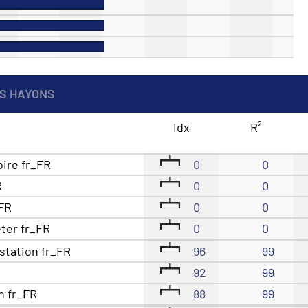
S HAYONS
Idx
R²
oire fr_FR
0
0
R
0
0
_FR
0
0
eter fr_FR
0
0
station fr_FR
96
99
92
99
n fr_FR
88
99