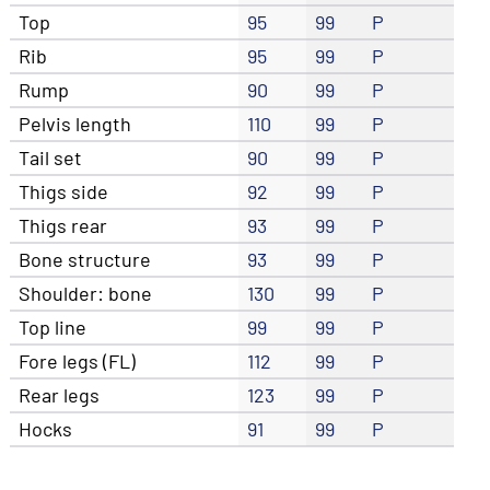
Top
95
99
P
Rib
95
99
P
Rump
90
99
P
Pelvis length
110
99
P
Tail set
90
99
P
Thigs side
92
99
P
Thigs rear
93
99
P
Bone structure
93
99
P
Shoulder: bone
130
99
P
Top line
99
99
P
Fore legs (FL)
112
99
P
Rear legs
123
99
P
Hocks
91
99
P