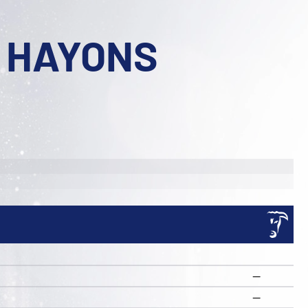
 HAYONS
—
—