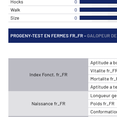
Hocks
0
Walk
0
Size
0
PROGENY-TEST EN FERMES FR_FR -
GALOPEUR DE
Aptitude a b
Vitalite fr_F
Index Fonct. fr_FR
Mortalite fr
Aptitude a t
Longueur ge
Naissance fr_FR
Poids fr_FR
Conformatio