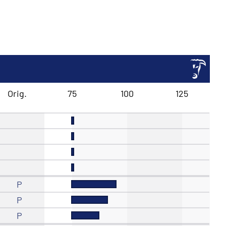
Orig.
75
100
125
P
P
P