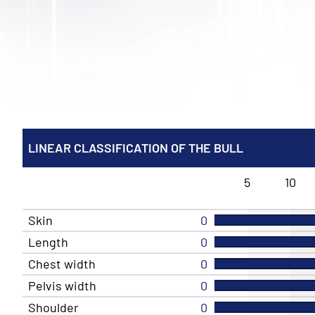
LINEAR CLASSIFICATION OF THE BULL
5
10
Skin
0
Length
0
Chest width
0
Pelvis width
0
Shoulder
0