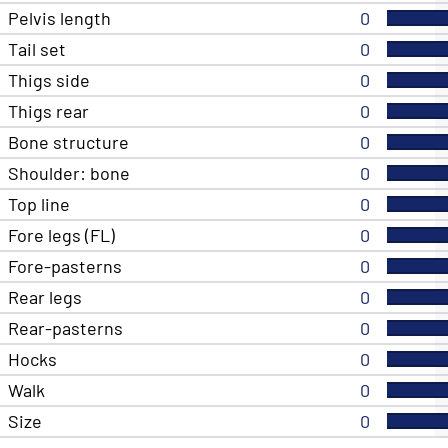
Pelvis length
0
Tail set
0
Thigs side
0
Thigs rear
0
Bone structure
0
Shoulder: bone
0
Top line
0
Fore legs (FL)
0
Fore-pasterns
0
Rear legs
0
Rear-pasterns
0
Hocks
0
Walk
0
Size
0