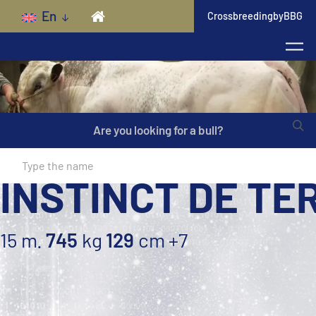
Skip to main content
En
CrossbreedingbyBBG
Are you looking for a bull?
INSTINCT DE TE
15 m.
745
kg
129
cm
+7