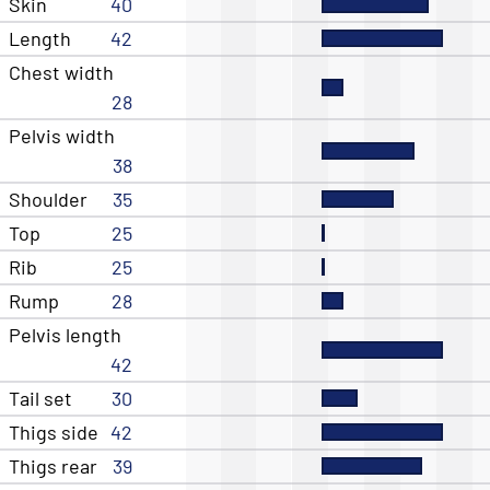
Skin
40
Length
42
Chest width
28
Pelvis width
38
Shoulder
35
Top
25
Rib
25
Rump
28
Pelvis length
42
Tail set
30
Thigs side
42
Thigs rear
39