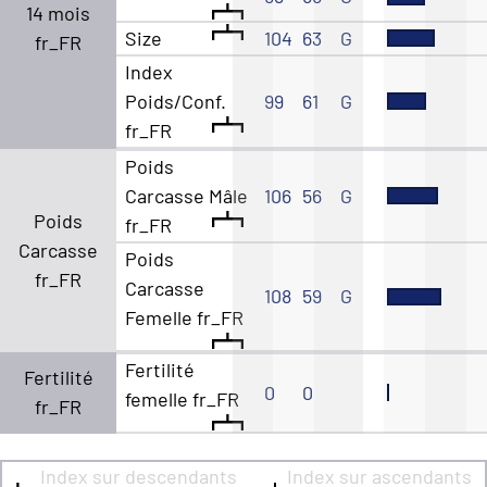
14 mois
Size
104
63
G
fr_FR
Index
Poids/Conf.
99
61
G
fr_FR
Poids
Carcasse Mâle
106
56
G
Poids
fr_FR
Carcasse
Poids
fr_FR
Carcasse
108
59
G
Femelle fr_FR
Fertilité
Fertilité
0
0
femelle fr_FR
fr_FR
Index sur descendants
Index sur ascendants