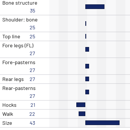
Bone structure
35
Shoulder: bone
25
Top line
25
Fore legs (FL)
27
Fore-pasterns
27
Rear legs
27
Rear-pasterns
27
Hocks
21
Walk
22
Size
43