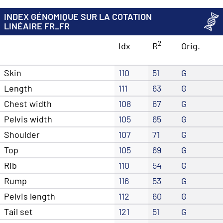
INDEX GÉNOMIQUE SUR LA COTATION
LINÉAIRE FR_FR
2
Idx
R
Orig.
Skin
110
51
G
Length
111
63
G
Chest width
108
67
G
Pelvis width
105
65
G
Shoulder
107
71
G
Top
105
69
G
Rib
110
54
G
Rump
116
53
G
Pelvis length
112
60
G
Tail set
121
51
G