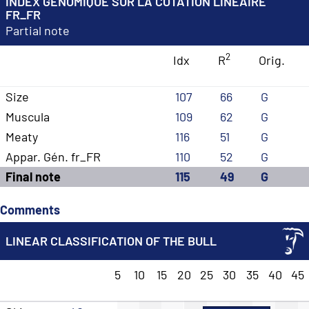
INDEX GÉNOMIQUE SUR LA COTATION LINÉAIRE
FR_FR
Partial note
2
Idx
R
Orig.
Size
107
66
G
Muscula
109
62
G
Meaty
116
51
G
Appar. Gén. fr_FR
110
52
G
Final note
115
49
G
Comments
LINEAR CLASSIFICATION OF THE BULL
5
10
15
20
25
30
35
40
45