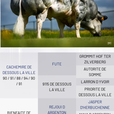
GROMMIT HOF TER
ZILVERBERG
FUTE
CACHEMIRE DE
AUTORITE DE
DESSOUS LA VILLE
SOMME
90 / 91 / 88 / 94 / 90
LARRON D YVOIR
/ 91
9115 DE DESSOUS
PRIORITE DE
LA VILLE
DESSOUS LA VILLE
JASPER
REJOUI D
D’HERBUCHENNE
ARGENTON
BIENFAITE DE