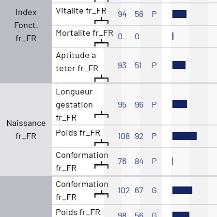
Vitalite fr_FR
Index
94
56
P
Fonct.
Mortalite fr_FR
0
0
fr_FR
Aptitude a
93
51
P
teter fr_FR
Longueur
gestation
95
96
P
fr_FR
Naissance
Poids fr_FR
fr_FR
108
92
P
Conformation
76
84
P
fr_FR
Conformation
102
67
G
fr_FR
Poids fr_FR
98
56
G