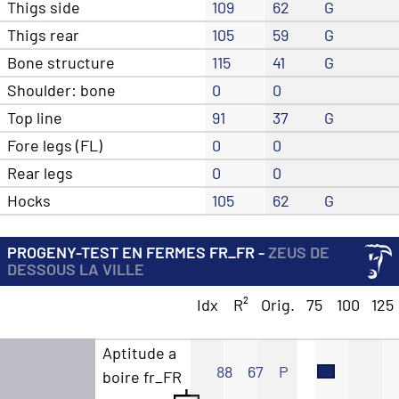
Thigs side
109
62
G
Thigs rear
105
59
G
Bone structure
115
41
G
Shoulder: bone
0
0
Top line
91
37
G
Fore legs (FL)
0
0
Rear legs
0
0
Hocks
105
62
G
PROGENY-TEST EN FERMES FR_FR -
ZEUS DE
DESSOUS LA VILLE
Idx
R²
Orig.
75
100
125
Aptitude a
88
67
P
boire fr_FR