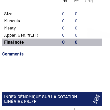
Idx
R
Orig.
Size
0
0
Muscula
0
0
Meaty
0
0
Appar. Gén. fr_FR
0
0
Final note
0
0
Comments
INDEX GÉNOMIQUE SUR LA COTATION
LINÉAIRE FR_FR
2