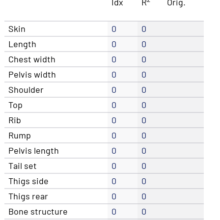
Idx
R
Orig.
Skin
0
0
Length
0
0
Chest width
0
0
Pelvis width
0
0
Shoulder
0
0
Top
0
0
Rib
0
0
Rump
0
0
Pelvis length
0
0
Tail set
0
0
Thigs side
0
0
Thigs rear
0
0
Bone structure
0
0