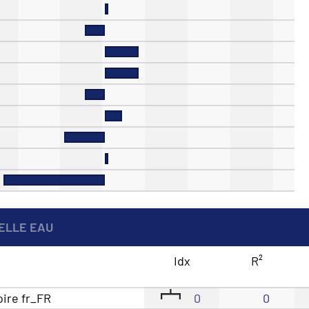
BELLE EAU
Idx
R²
oire fr_FR
0
0