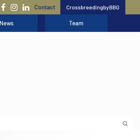
Contact
CrossbreedingbyBBG
News
Team