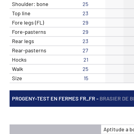
Shoulder: bone
25
Top line
23
Fore legs (FL)
29
Fore-pasterns
29
Rear legs
23
Rear-pasterns
27
Hocks
21
Walk
25
Size
15
PROGENY-TEST EN FERMES FR_FR -
BRASIER DE 
Aptitude a b