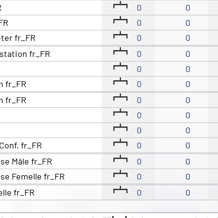
R
0
0
_FR
0
0
eter fr_FR
0
0
station fr_FR
0
0
0
0
n fr_FR
0
0
n fr_FR
0
0
0
0
0
0
Conf. fr_FR
0
0
se Mâle fr_FR
0
0
se Femelle fr_FR
0
0
elle fr_FR
0
0