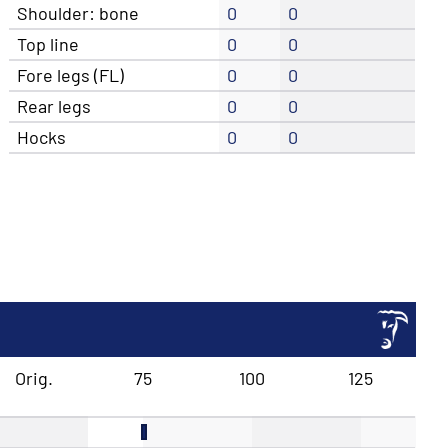
Shoulder: bone
0
0
Top line
0
0
Fore legs (FL)
0
0
Rear legs
0
0
Hocks
0
0
Orig.
75
100
125