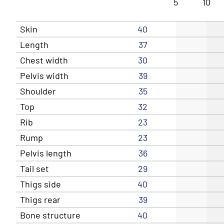
5
10
Skin
40
Length
37
Chest width
30
Pelvis width
39
Shoulder
35
Top
32
Rib
23
Rump
23
Pelvis length
36
Tail set
29
Thigs side
40
Thigs rear
39
Bone structure
40