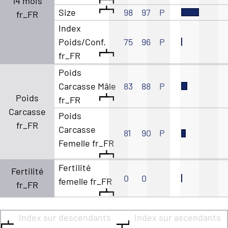
14 mois
Size
98
97
P
fr_FR
Index
Poids/Conf.
75
96
P
fr_FR
Poids
Carcasse Mâle
83
88
P
Poids
fr_FR
Carcasse
Poids
fr_FR
Carcasse
81
90
P
Femelle fr_FR
Fertilité
Fertilité
0
0
femelle fr_FR
fr_FR
Index sur descendants
Index sur ascendants