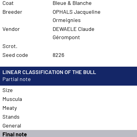
Coat
Bleue & Blanche
Breeder
OPHALS Jacqueline
Ormeignies
Vendor
DEWAELE Claude
Gérompont
Scrot.
Seed code
8226
LINEAR CLASSIFICATION OF THE BULL
Partial note
Size
Muscula
Meaty
Stands
General
Final note