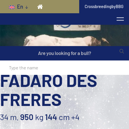
Skip to main content
En
CrossbreedingbyBBG
Are you looking for a bull?
FADARO DES
FRERES
34 m.
950
kg
144
cm
+4