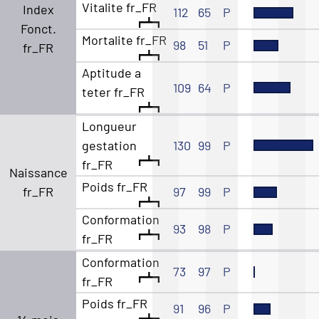
Vitalite fr_FR
Index
112
65
P
Fonct.
Mortalite fr_FR
98
51
P
fr_FR
Aptitude a
109
64
P
teter fr_FR
Longueur
gestation
130
99
P
fr_FR
Naissance
Poids fr_FR
fr_FR
97
99
P
Conformation
93
98
P
fr_FR
Conformation
73
97
P
fr_FR
Poids fr_FR
91
96
P