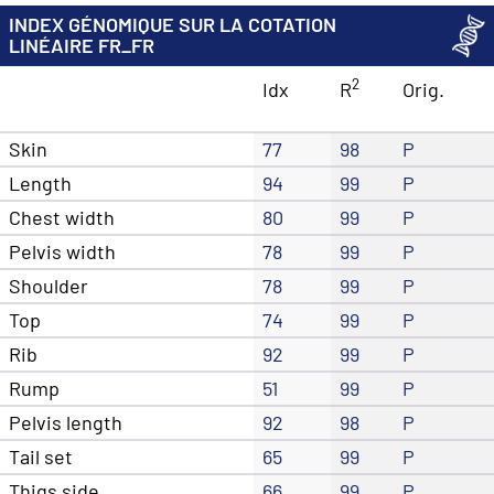
INDEX GÉNOMIQUE SUR LA COTATION
LINÉAIRE FR_FR
2
Idx
R
Orig.
Skin
77
98
P
Length
94
99
P
Chest width
80
99
P
Pelvis width
78
99
P
Shoulder
78
99
P
Top
74
99
P
Rib
92
99
P
Rump
51
99
P
Pelvis length
92
98
P
Tail set
65
99
P
Thigs side
66
99
P