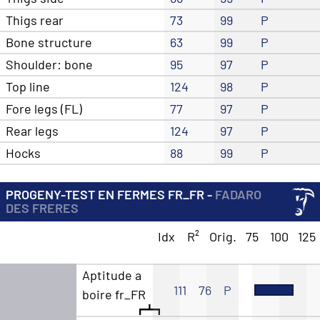
Thigs rear
73
99
P
Bone structure
63
99
P
Shoulder: bone
95
97
P
Top line
124
98
P
Fore legs (FL)
77
97
P
Rear legs
124
97
P
Hocks
88
99
P
PROGENY-TEST EN FERMES FR_FR -
FADARO
DES FRERES
Idx
R²
Orig.
75
100
125
Aptitude a
111
76
P
boire fr_FR