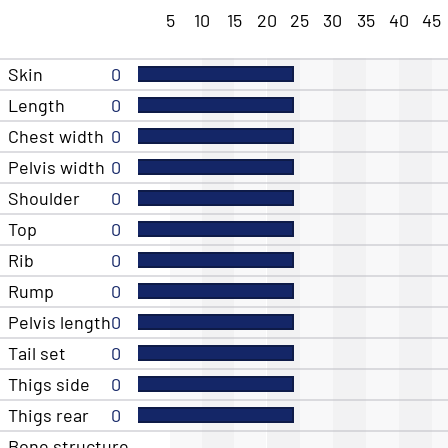
5
10
15
20
25
30
35
40
45
Skin
0
Length
0
Chest width
0
Pelvis width
0
Shoulder
0
Top
0
Rib
0
Rump
0
Pelvis length
0
Tail set
0
Thigs side
0
Thigs rear
0
Bone structure