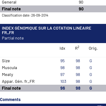
General
90
Final note
90
Classification date: 26-09-2014
INDEX GÉNOMIQUE SUR LA COTATION LINÉAIRE
FR_FR
Partial note
2
Idx
R
Orig.
Size
95
98
G
Muscula
98
98
G
Meaty
97
98
G
Appar. Gén. fr_FR
103
98
G
Final note
96
98
G
Comments