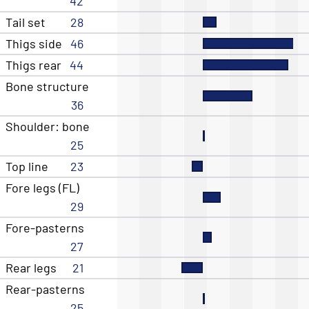
42
Tail set
28
Thigs side
46
Thigs rear
44
Bone structure
36
Shoulder: bone
25
Top line
23
Fore legs (FL)
29
Fore-pasterns
27
Rear legs
21
Rear-pasterns
25