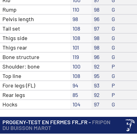
Rump
110
98
G
Pelvis length
98
96
G
Tail set
108
97
G
Thigs side
108
98
G
Thigs rear
101
98
G
Bone structure
119
96
G
Shoulder: bone
100
92
P
Top line
108
95
G
Fore legs (FL)
94
93
P
Rear legs
85
92
P
Hocks
104
97
G
PROGENY-TEST EN FERMES FR_FR -
FRIPON
DU BUISSON MAROT