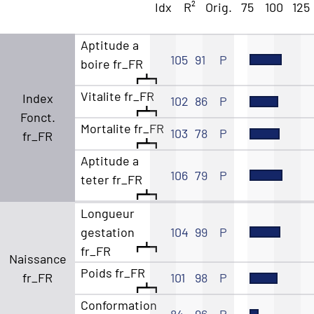
Idx
R²
Orig.
75
100
125
Aptitude a
105
91
P
boire fr_FR
Vitalite fr_FR
Index
102
86
P
Fonct.
Mortalite fr_FR
103
78
P
fr_FR
Aptitude a
106
79
P
teter fr_FR
Longueur
gestation
104
99
P
fr_FR
Naissance
Poids fr_FR
fr_FR
101
98
P
Conformation
84
96
P