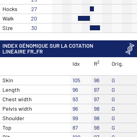
Hocks
27
Walk
20
Size
30
INDEX GÉNOMIQUE SUR LA COTATION
LINÉAIRE FR_FR
2
Idx
R
Orig.
Skin
105
96
G
Length
96
97
G
Chest width
93
97
G
Pelvis width
96
98
G
Shoulder
99
98
G
Top
87
98
G
Rib
100
97
G