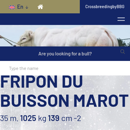
Skip to main content
En
CrossbreedingbyBBG
Are you looking for a bull?
FRIPON DU
BUISSON MAROT
35 m.
1025
kg
139
cm
-2