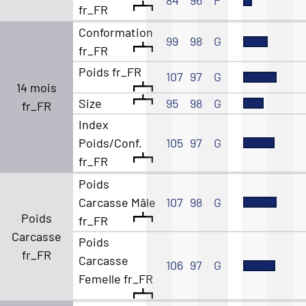
fr_FR
Conformation
99
98
G
fr_FR
Poids fr_FR
107
97
G
14 mois
Size
95
98
G
fr_FR
Index
Poids/Conf.
105
97
G
fr_FR
Poids
Carcasse Mâle
107
98
G
Poids
fr_FR
Carcasse
Poids
fr_FR
Carcasse
106
97
G
Femelle fr_FR