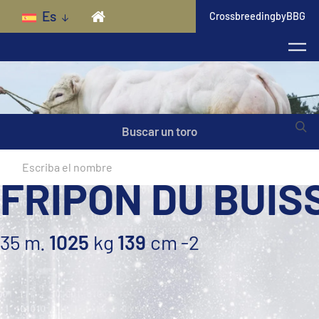
Skip to main content
Es
CrossbreedingbyBBG
Buscar un toro
FRIPON DU BUI
35 m.
1025
kg
139
cm
-2