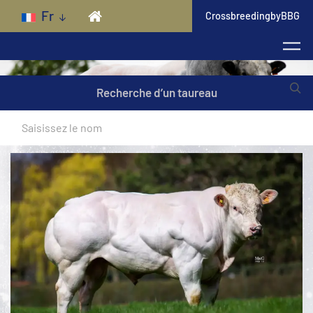
Skip to main content
Fr
CrossbreedingbyBBG
Recherche d’un taureau
Blanc Bleu viandeux