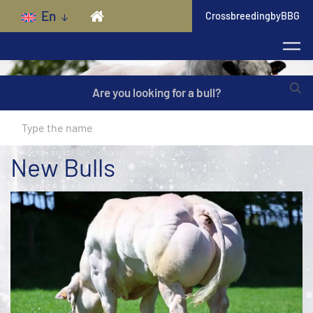
Skip to main content
En
CrossbreedingbyBBG
Are you looking for a bull?
Meaty BB
New Bulls