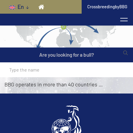
Skip to main content
En
CrossbreedingbyBBG
Are you looking for a bull?
BBG INTERNATIONAL
BBG operates in more than 40 countries …